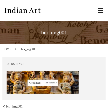
メ
bnr_img001
HOME
bnr_img001
2018/11/30
bnr_img001