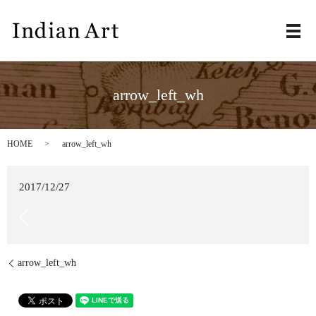
メ
arrow_left_wh
HOME
arrow_left_wh
2017/12/27
arrow_left_wh